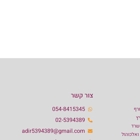
צור קשר
054-8415345
רף
ץ
02-5394389
שרד
adir5394389@gmail.com
 ואלכוהול