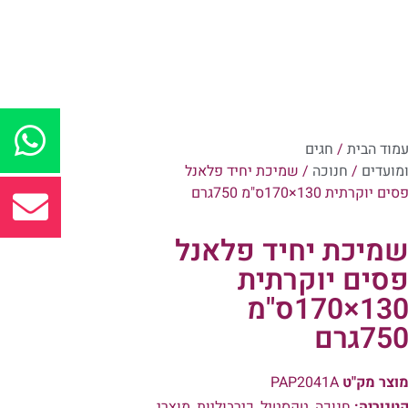
מוד הבית
/
חגים
מועדים
/
חנוכה
/ שמיכת יחיד פלאנל
סים יוקרתית 130×170ס"מ 750גרם
מיכת יחיד פלאנל
סים יוקרתית
130×170ס"מ
75גרם
וצר מק"ט
PAP2041A
טגוריה:
חנוכה
,
טקסטיל
,
כירבוליות
,
מוצרי