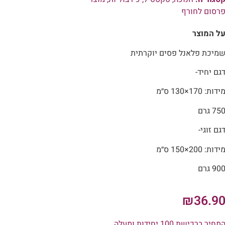
רסום לחורף
ל המוצר
מיכת פלאנל פסים יוקרתית
גם יחיד-
ידות: 170×130 ס״מ
75 גרם
גם זוגי-
ידות: 200×150 ס״מ
90 גרם
₪
36.9
מחיר ברכישת 100 יחידות ומעלה