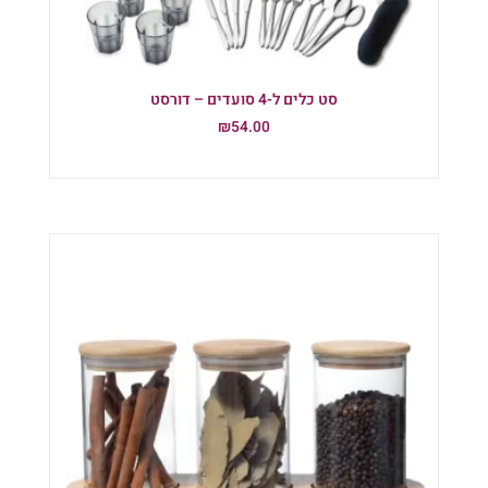
סט כלים ל-4 סועדים – דורסט
₪
54.00
הוספה לסל