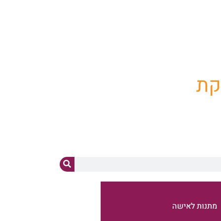
ד"מ
קת
מתנות לאישה