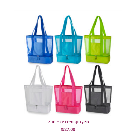
תיק חוף וצידנית – טופז
₪
27.00