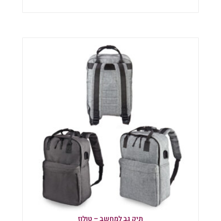
הוספה לסל
תיק גב למחשב – טולוז