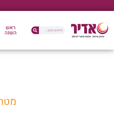
ראש
השנה
החנו
מטחנ