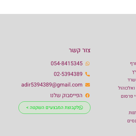
צור קשר
054-8415345
רף
ץ
02-5394389
שרד
adir5394389@gmail.com
 ואלכוהול
הפייסבוק שלנו
י פרסום
לקבוצת המבצעים השקטה >
נות
נסים