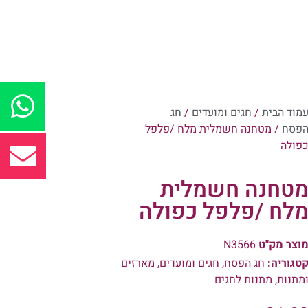
מוד הבית
/
חגים ומועדים
/
חג
פסח
/ מטחנה חשמלית מלח /פלפל
פולה
טחנה חשמלית
לח /פלפל כפולה
וצר מק"ט
N3566
טגוריה:
חג הפסח
,
חגים ומועדים
,
מארזים
מתנות
,
מתנות לחגים