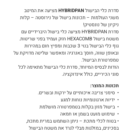
סדרת כלי הבישול
HYBRIDPAN
מציעה את המיטב
משני העולמות – תכונות בישול של נירוסטה – קלות
ניקיון של נונסטיק!
סדרת HYBRIDPAN מציעה כלי בישול היברידיים עם
משטח בישול HEXACOMB חזק ועמיד בפני שריטות.
גוף כלי הבישול בנוי 3 שכבות ומפיץ חום במהירות
ובאופן שווה, חוסך באנרגיה ומאפשר שליטה מדויקת על
טמפרטורת הבישול.
הודות לבסיס המיוחד, סדרת כלי הבישול מתאימה לכל
סוגי הכיריים, כולל אינדוקציה.
תכונות המוצר:
• סימני צריבה איכותיים על ירקות ובשרים.
• ידיות ארגונומיות נוחות למגע
• בישול מזון בקלות בטמפרטורה מושלמת
• שימוש מועט בשמן או חמאה
• בטוח לכלי מתכת – ניתן השתמש במרית מתכת,
בסכינים, במזלגות מבלי לגרד את משטח הבישול