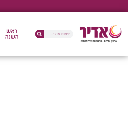
ראש
השנה
החנו