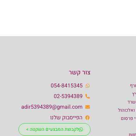
צור קשר
054-8415345
רף
ץ
02-5394389
שרד
adir5394389@gmail.com
 ואלכוהול
הפייסבוק שלנו
י פרסום
לקבוצת המבצעים השקטה >
נות