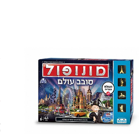
ע
ס
מ
מ
ק
ע
ב
ה