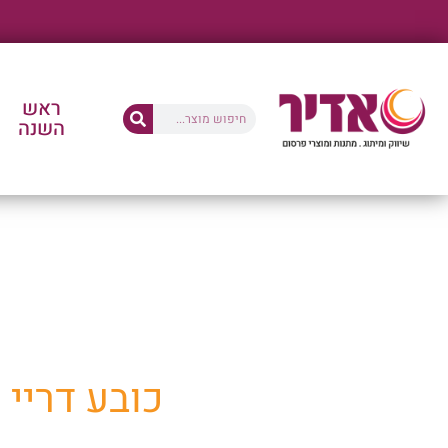
ראש
השנה
החנו
כובע דריי פיט מנדף