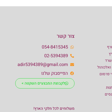
צור קשר
054-8415345
רף
ץ
02-5394389
שרד
adir5394389@gmail.com
 ואלכוהול
הפייסבוק שלנו
י פרסום
לקבוצת המבצעים השקטה >
נות
נסים
משלוחים לכל חלקי הארץ!