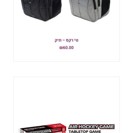
טי רקס – תיק
₪
60.00
הוספה לסל