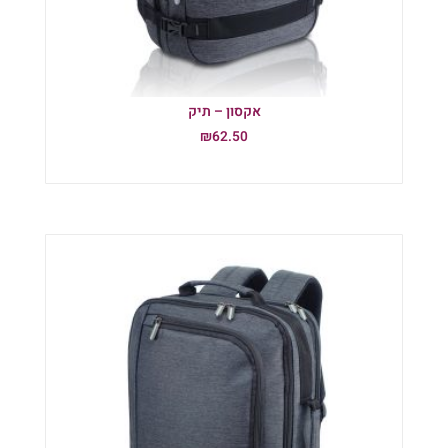
אקסון – תיק
₪
62.50
הוספה לסל