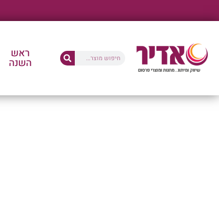
ראש
השנה
החנו