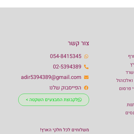
צור קשר
054-8415345
רף
ץ
02-5394389
שרד
adir5394389@gmail.com
 ואלכוהול
הפייסבוק שלנו
י פרסום
לקבוצת המבצעים השקטה >
נות
נסים
משלוחים לכל חלקי הארץ!