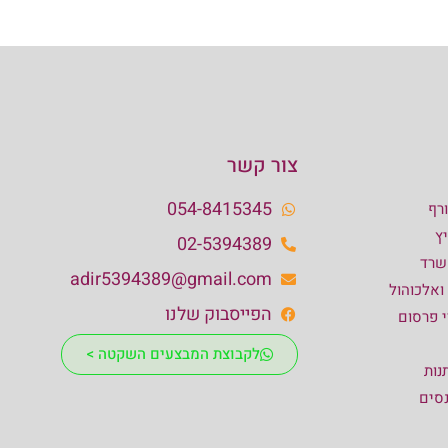
צור קשר
054-8415345
רף
ץ
02-5394389
שרד
adir5394389@gmail.com
 ואלכוהול
הפייסבוק שלנו
י פרסום
לקבוצת המבצעים השקטה >
נות
נסים