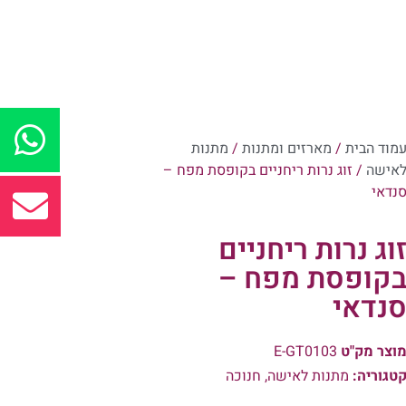
מוד הבית
/
מארזים ומתנות
/
מתנות
אישה
/ זוג נרות ריחניים בקופסת מפח –
נדאי
וג נרות ריחניים
קופסת מפח –
נדאי
וצר מק"ט
E-GT0103
טגוריה:
מתנות לאישה
,
חנוכה