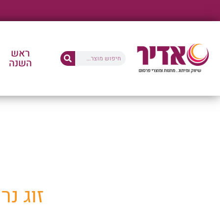
ראש
השנה
החנו
זוג נ