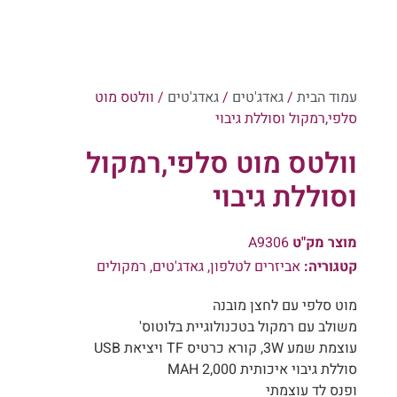
עמוד הבית
/
גאדג'טים
/
גאדג'טים
/ וולטס מוט
סלפי,רמקול וסוללת גיבוי
וולטס מוט סלפי,רמקול
וסוללת גיבוי
מוצר מק"ט
A9306
קטגוריה:
אביזרים לטלפון
,
גאדג'טים
,
רמקולים
מוט סלפי עם לחצן מובנה
משולב עם רמקול בטכנולוגיית בלוטוס'
עוצמת שמע 3W, קורא כרטיס TF ויציאת USB
סוללת גיבוי איכותית MAH 2,000
ופנס לד עוצמתי