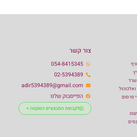
צור קשר
054-8415345
רף
ץ
02-5394389
שרד
adir5394389@gmail.com
 ואלכוהול
הפייסבוק שלנו
י פרסום
לקבוצת המבצעים השקטה >
נות
נסים