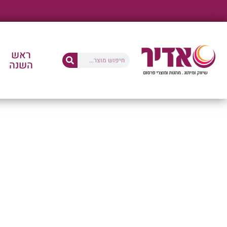
ראש
השנה
החנו