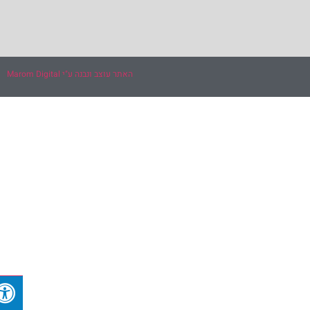
האתר עוצב ונבנה ע"י Marom Digital