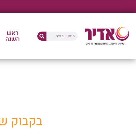
ראש
השנה
החנו
בקבוק שת