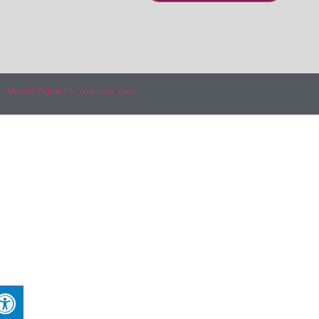
האתר עוצב ונבנה ע"י Marom Digital