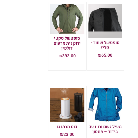
סופטשל טקטי
סופטשל שחור -
ירוק זית מרעום
פליז
דולפין
₪
65.00
₪
393.00
הוספה לסל
הוספה לסל
מעיל גשם ורוח עם
כוס תרמו גו
בידוד – מונסון
₪
23.00