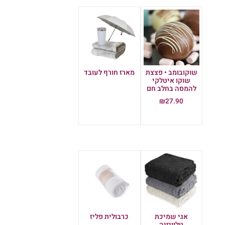
שוקובומב • פצצת
מארז חורף לעובד
שוקו איטלקי
מידע נוסף
להמסה בחלב חם
₪
27.90
הוספה לסל
אגי שמיכת
כרבולית פליז
טלוויזיה