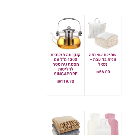
שמיכת שארפה
קנקן תה מזכוכית
זוגית בד עבה –
1300 מ"ל עם
נפאל
מסננת נירוסטה
לחליטות
₪
56.00
SINGAPORE
הוספה לסל
₪
119.70
הוספה לסל