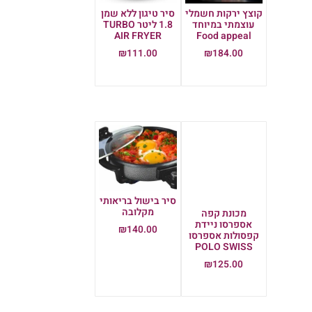
קוצץ ירקות חשמלי
סיר טיגון ללא שמן
עוצמתי במיוחד
1.8 ליטר TURBO
AIR FRYER
Food appeal
₪
111.00
₪
184.00
הוספה לסל
הוספה לסל
סיר בישול בריאותי
מקלובה
מכונת קפה
אספרסו ניידת
₪
140.00
קפסולות אספרסו
POLO SWISS
הוספה לסל
₪
125.00
הוספה לסל