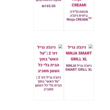
₪
165.00
מכונת גלידה
הוספה לסל
ביתית נינג'ה
™Ninja CREAMi
מידע נוסף
נינג'ה גריל NINJA
SMART GRILL XL
מידע נוסף
נינג'ה גריל דור 2 |
"על האש" בתוך
הבית בלי כל העשן
מסביב
מידע נוסף