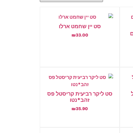
סט יין שחמט ארלו
ם
₪
33.00
הוספה לסל
ל
סט ליקר רביעית קריסטל פס
זהב*נטו
₪
35.90
הוספה לסל