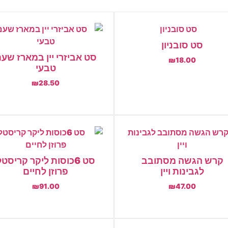
סט סובניון
סט אביזרי יין במארז שע
₪
18.00
טבעי
הוספה לסל
₪
28.50
הוספה לסל
קרש הגשה מסתובב
סט 6כוסות ליקר קריסט
לגבינות ויין
פרוזן לחיים
₪
91.00
₪
47.00
הוספה לסל
הוספה לסל